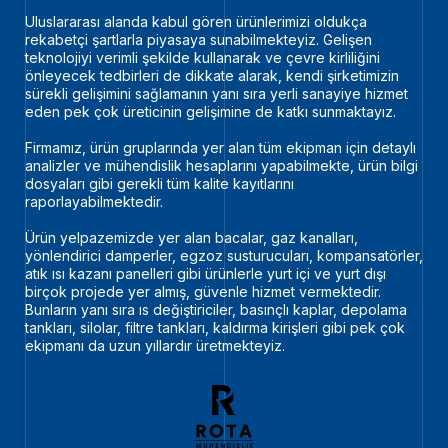
Uluslararası alanda kabul gören ürünlerimizi oldukça
rekabetçi şartlarla piyasaya sunabilmekteyiz. Gelişen
teknolojiyi verimli şekilde kullanarak ve çevre kirliliğini
önleyecek tedbirleri de dikkate alarak, kendi şirketimizin
sürekli gelişimini sağlamanın yanı sıra yerli sanayiye hizmet
eden pek çok üreticinin gelişimine de katkı sunmaktayız.
Firmamız, ürün gruplarında yer alan tüm ekipman için detaylı
analizler ve mühendislik hesaplarını yapabilmekte, ürün bilgi
dosyaları gibi gerekli tüm kalite kayıtlarını
raporlayabilmektedir.
Ürün yelpazemizde yer alan bacalar, gaz kanalları,
yönlendirici damperler, egzoz susturucuları, kompansatörler,
atık ısı kazanı panelleri gibi ürünlerle yurt içi ve yurt dışı
birçok projede yer almış, güvenle hizmet vermektedir.
Bunların yanı sıra ıs değiştiriciler, basınçlı kaplar, depolama
tankları, silolar, filtre tankları, kaldırma kirişleri gibi pek çok
ekipmanı da uzun yıllardır üretmekteyiz.