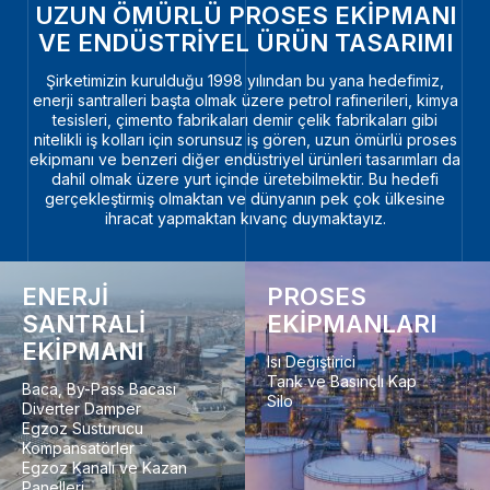
UZUN ÖMÜRLÜ PROSES EKİPMANI
VE ENDÜSTRİYEL ÜRÜN TASARIMI
Şirketimizin kurulduğu 1998 yılından bu yana hedefimiz,
enerji santralleri başta olmak üzere petrol rafinerileri, kimya
tesisleri, çimento fabrikaları demir çelik fabrikaları gibi
nitelikli iş kolları için sorunsuz iş gören, uzun ömürlü proses
ekipmanı ve benzeri diğer endüstriyel ürünleri tasarımları da
dahil olmak üzere yurt içinde üretebilmektir. Bu hedefi
gerçekleştirmiş olmaktan ve dünyanın pek çok ülkesine
ihracat yapmaktan kıvanç duymaktayız.
ENERJİ
PROSES
SANTRALİ
EKİPMANLARI
EKİPMANI
Isı Değiştirici
Tank ve Basınçlı Kap
Baca, By-Pass Bacası
Silo
Diverter Damper
Egzoz Susturucu
Kompansatörler
Egzoz Kanalı ve Kazan
Panelleri