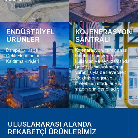
ENDÜSTRİYEL
KOJENERASYON
ÜRÜNLER
SANTRALİ
Damper - Klape
Kojenarasyon, tercihen ısı
Çelik Ekipmanlar
tüketimi olan yerlerde
Kaldırma Kirişleri
kullanılan ve aynı zamanda
bölge ısıtma sistemlerini
yararlı ısıyla besleyebilen
elektrik enerjisi ve ısı
üretebilen modüler yapılı
sistemlerin genel adıdır.
ULUSLARARASI ALANDA
REKABETÇİ ÜRÜNLERİMİZ