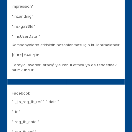
impression"
"inLanding"
"ins-gaSSId"
" insUserData "
Kampanyaların etkisinin hesaplanması için kullanılmaktadır.
[Süre] 540 gün
Tarayıcı ayarları aracığıyla kabul etmek ya da reddetmek
mümkündür.
Facebook
" _j s_reg_fb_ref " " datr "
" fr "
" reg_fb_gate "
" reg_fb_ref "