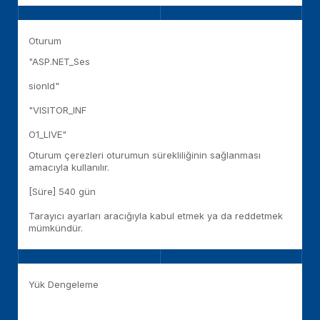
Oturum
"ASP.NET_Ses
sionld"
"VISITOR_INF
O1_LIVE"
Oturum çerezleri oturumun sürekliliğinin sağlanması
amacıyla kullanılır.
[Süre] 540 gün
Tarayıcı ayarları aracığıyla kabul etmek ya da reddetmek
mümkündür.
Yük Dengeleme