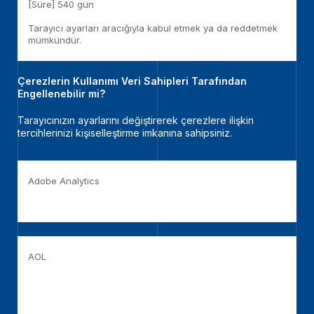
[Süre] 540 gün
Tarayıcı ayarları aracığıyla kabul etmek ya da reddetmek
mümkündür.
Çerezlerin Kullanımı Veri Sahipleri Tarafından
Engellenebilir mi?
Tarayıcınızın ayarlarını değiştirerek çerezlere ilişkin
tercihlerinizi kişiselleştirme imkanına sahipsiniz.
Adobe Analytics
http://www.adobe.com/uk/privacy/opt-out.html
AOL
https://help.aol.com/articles/restore-security-settings-
and-enable-cookie-