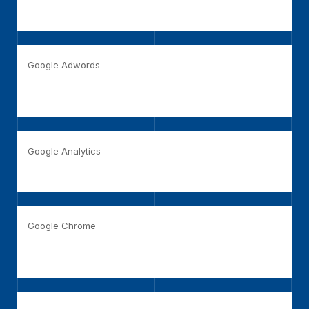
settings-on-browser
Google Adwords
https://support.google.com/ads/answer/2662922?
hl=en
Google Analytics
https://tools.google.com/dlpage/gaoptout
Google Chrome
http://www.google.com/support/chrome/bin/answer.py?
hl=en&answer=95647