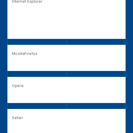
Internet Explorer
https://support.microsoft.com/en-
us/help/17442/windows-internet-explorer-
delete-manage-cookies
MozillaFirefox
http://support.mozilla.com/en-US/kb/Cookies
Opera
http://www.opera.com/browser/tutorials/security/privacy/
Safari
https://support.apple.com/kb/ph19214?locale=tr TR