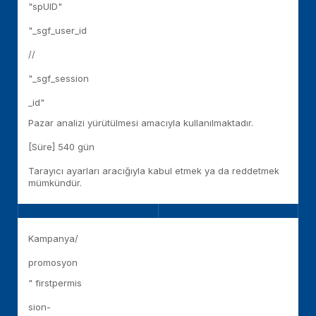
"spUID"
"_sgf_user_id
//
"_sgf_session
_id"
Pazar analizi yürütülmesi amacıyla kullanılmaktadır.
[Süre] 540 gün
Tarayıcı ayarları aracığıyla kabul etmek ya da reddetmek
mümkündür.
Kampanya/
promosyon
" firstpermis
sion-