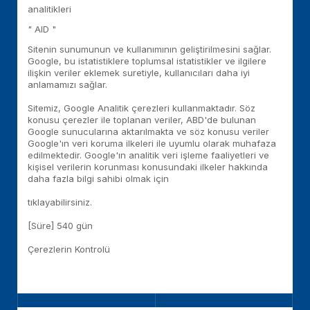
analitikleri
" AID "
Sitenin sunumunun ve kullanımının geliştirilmesini sağlar.
Google, bu istatistiklere toplumsal istatistikler ve ilgilere
ilişkin veriler eklemek suretiyle, kullanıcıları daha iyi
anlamamızı sağlar.
Sitemiz, Google Analitik çerezleri kullanmaktadır. Söz
konusu çerezler ile toplanan veriler, ABD'de bulunan
Google sunucularına aktarılmakta ve söz konusu veriler
Google'ın veri koruma ilkeleri ile uyumlu olarak muhafaza
edilmektedir. Google'ın analitik veri işleme faaliyetleri ve
kişisel verilerin korunması konusundaki ilkeler hakkında
daha fazla bilgi sahibi olmak için
buraya
tıklayabilirsiniz.
[Süre] 540 gün
Çerezlerin Kontrolü
https://tools.qooqle.com/dlpaqe/qaoptout