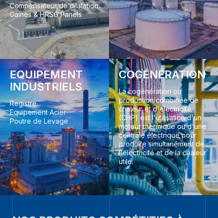
Compensateur de dilatation
Gaines & HRSG Panels
EQUIPEMENT
COGÉNÉRATION
INDUSTRIELS
La cogénération ou
production combinée de
Registre
chaleur et d'électricité
Equipement Acier
(CHP) est l'utilisation d'un
Poutre de Levage
moteur thermique ou d'une
centrale électrique pour
produire simultanément de
l'électricité et de la chaleur
utile.