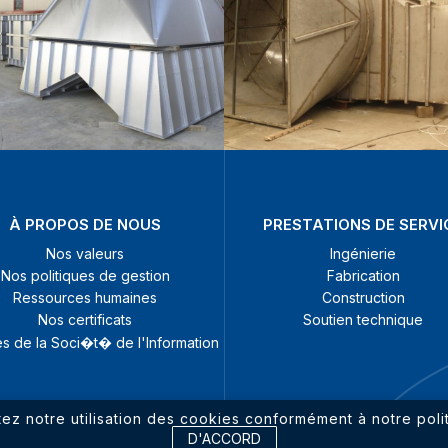
À PROPOS DE NOUS
PRESTATIONS DE SERVI
Nos valeurs
Ingénierie
Nos politiques de gestion
Fabrication
Ressources humaines
Construction
Nos certificats
Soutien technique
s de la Soci�t� de l'Information
tez notre utilisation des cookies conformément à notre polit
D'ACCORD