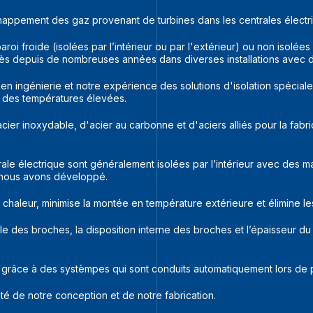
appement des gaz provenant de turbines dans les centrales électr
oi froide (isolées par l’intérieur ou par l'extérieur) ou non isolé
ès depuis de nombreuses années dans diverses installations avec des
en ingénierie et notre expérience des solutions d'isolation spécia
on des températures élevées.
cier inoxydable, d'acier au carbonne et d'aciers alliés pour la fab
e électrique sont généralement isolées par l’intérieur avec des maté
 nous avons développé.
a chaleur, minimise la montée en température extérieure et élimine les
le des broches, la disposition interne des broches et l’épaisseur du
 grâce à des systèmpes qui sont conduits automatiquement lors de p
ité de notre conception et de notre fabrication.